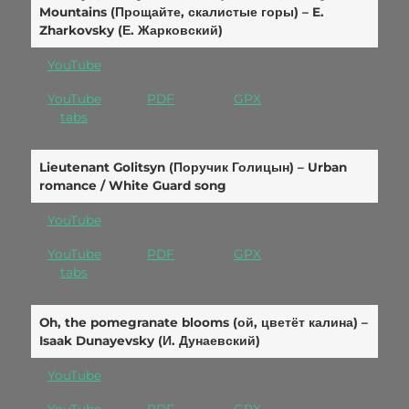
Mountains (Прощайте, скалистые горы) – E.
Zharkovsky (Е. Жарковский)
YouTube
YouTube
PDF
GPX
tabs
Lieutenant Golitsyn (Поручик Голицын) – Urban
romance / White Guard song
YouTube
YouTube
PDF
GPX
tabs
Oh, the pomegranate blooms (ой, цветёт калина) –
Isaak Dunayevsky (И. Дунаевский)
YouTube