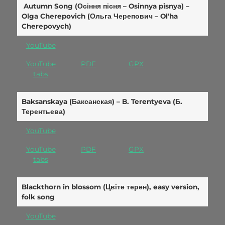
Autumn Song (Осіння пісня – Osinnya pisnya) –
Olga Cherepovich (Ольга Черепович – Olʹha
Cherepovych)
YouTube
YouTube
PDF
GPX
tabs
Baksanskaya (Баксанская) – B. Terentyeva (Б.
Терентьева)
YouTube
YouTube
PDF
GPX
tabs
Blackthorn in blossom (Цвіте терен), easy version,
folk song
YouTube