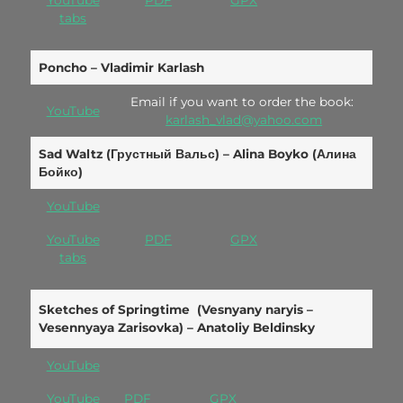
YouTube
PDF
GPX
tabs
Poncho – Vladimir Karlash
Email if you want to order the book:
YouTube
karlash_vlad@yahoo.com
Sad
Waltz (Грустный
Вальс) – Alina Boyko (Алина
Бойко)
YouTube
YouTube
PDF
GPX
tabs
Sketches of Springtime (Vesnyany naryis –
Vesennyaya Zarisovka) – Anatoliy Beldinsky
YouTube
YouTube
PDF
GPX