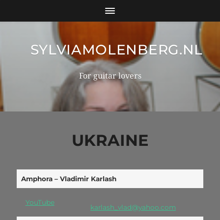
SYLVIAMOLENBERG.NL
For guitar lovers
UKRAINE
Amphora – Vladimir Karlash
YouTube
karlash_vlad@yahoo.com