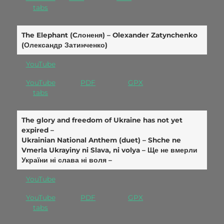
tabs
The Elephant (Cлоненя) – Olexander Zatynchenko
(Олександр Затинченко)
YouTube
YouTube
PDF
GPX
tabs
The glory and freedom of Ukraine has not yet
expired –
Ukrainian National Anthem (duet) – Shche ne
Vmerla Ukrayiny ni Slava, ni volya –
Ще не вмерли
України ні слава ні воля –
YouTube
YouTube
PDF
GPX
tabs