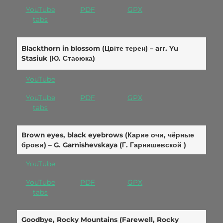
YouTube
PDF
GPX
tabs
Blackthorn in blossom (Цвіте терен) – arr. Yu
Stasiuk (Ю. Стасюка)
YouTube
YouTube
PDF
GPX
tabs
Brown eyes, black eyebrows (Карие очи, чёрные
брови) –
G. Garnishevskaya (
Г. Гарнишевской )
YouTube
YouTube
PDF
GPX
tabs
Goodbye, Rocky Mountains (Farewell, Rocky