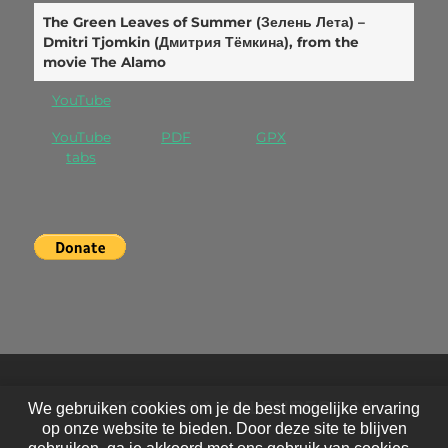
The Green Leaves of Summer (Зелень Лета) –
Dmitri Tjomkin (Дмитрия Тёмкина), from the
movie The Alamo
YouTube
YouTube
PDF
GPX
tabs
© 2026
SYLVIAMOLENBERG.NL
We gebruiken cookies om je de best mogelijke ervaring
op onze website te bieden. Door deze site te blijven