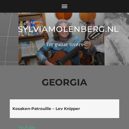
SYLVIAMOLENBERG.NL
For guitar lovers
GEORGIA
Kosaken-Patrouille – Lev Knipper
YouTube